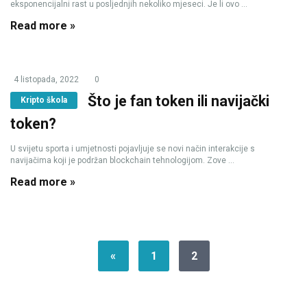
eksponencijalni rast u posljednjih nekoliko mjeseci. Je li ovo ...
Read more »
4 listopada, 2022
0
Što je fan token ili navijački
Kripto škola
token?
U svijetu sporta i umjetnosti pojavljuje se novi način interakcije s
navijačima koji je podržan blockchain tehnologijom. Zove ...
Read more »
«
1
2