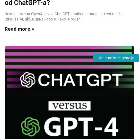
od ChatGPT-a?
Nakon uspjeha OpenAI-jevog ChatGPT chatbota, mnoge su tvrtke ušle u
utrku za AI, uključujući Google. Tako je rođen ...
Read more »
Umjetna inteligencija