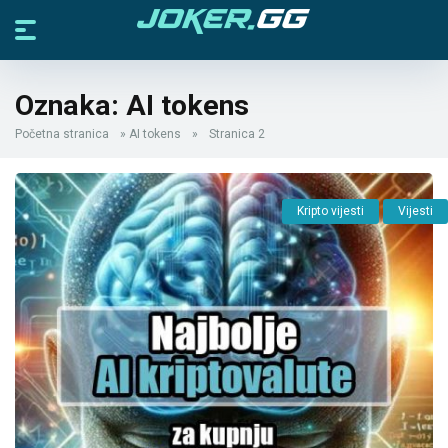
Oznaka:
AI tokens
Početna stranica
»
AI tokens
»
Stranica 2
Kripto vijesti
Vijesti