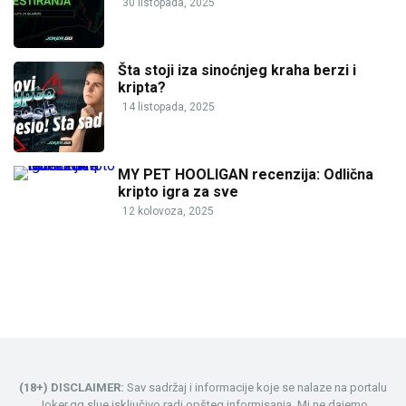
30 listopada, 2025
Šta stoji iza sinoćnjeg kraha berzi i
kripta?
14 listopada, 2025
MY PET HOOLIGAN recenzija: Odlična
kripto igra za sve
12 kolovoza, 2025
(18+) DISCLAIMER:
Sav sadržaj i informacije koje se nalaze na portalu
Joker.gg slue isključivo radi opšteg informisanja. Mi ne dajemo