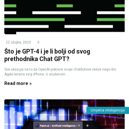
22 ožujka, 2023
0
Što je GPT-4 i je li bolji od svog
prethodnika Chat GPT?
Sve ukazuje na to da OpenAI pokreće svoje chatbotove češće nego što
Apple lansira svoj iPhone. U studenom ...
Read more »
Umjetna inteligencija