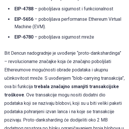
EIP-4788
– poboljšava sigurnost i funkcionalnost
EIP-5656
– poboljšava performanse Ethereum Virtual
Machine (EVM).
EIP-6780
– poboljšava sigurnost mreže
Bit Dencun nadogradnje je uvođenje “proto-dankshardinga”
– revolucionarne značajke koja će značajno poboljšati
Ethereumove mogućnosti obrade podataka i ukupnu
učinkovitost mreže. S uvođenjem “blob-carrying transakcija”,
ova bi funkcija
trebala značajno smanjiti transakcijske
troškove
. Ove transakcije mogu nositi dodatni dio
podataka koji se nazivaju blobovi, koji su u biti veliki paketi
podataka pohranjeni izvan lanca i na koje se transakcije
pozivaju. Proto-danksharding će dodijeliti oko 2 MB
dodatnog prostora po bloku ograničavanjem broja blobova u