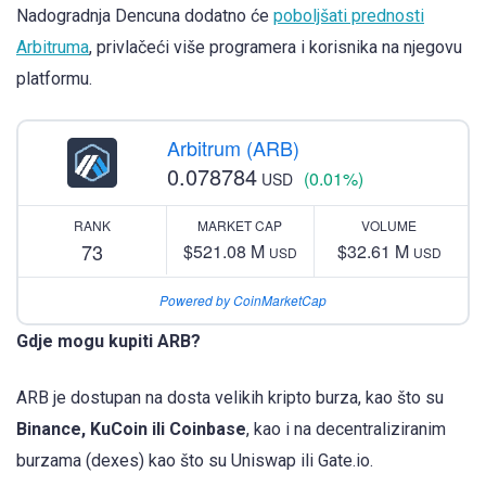
Nadogradnja Dencuna dodatno će
poboljšati prednosti
Arbitruma
, privlačeći više programera i korisnika na njegovu
platformu.
Arbitrum (ARB)
0.078784
(0.01%)
USD
RANK
MARKET CAP
VOLUME
73
$521.08 M
$32.61 M
USD
USD
Powered by CoinMarketCap
Gdje mogu kupiti ARB?
ARB je dostupan na dosta velikih kripto burza, kao što su
Binance, KuCoin ili
Coinbase
, kao i na decentraliziranim
burzama (dexes) kao što su Uniswap ili Gate.io.