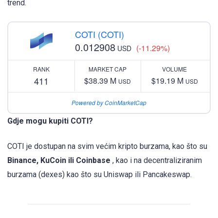
trend.
COTI (COTI)
0.012908
(-11.29%)
USD
RANK
MARKET CAP
VOLUME
411
$38.39 M
$19.19 M
USD
USD
Powered by CoinMarketCap
Gdje mogu kupiti COTI?
COTI je dostupan na svim većim kripto burzama, kao što su
Binance, KuCoin ili
Coinbase
, kao i na decentraliziranim
burzama (dexes) kao što su Uniswap ili Pancakeswap.