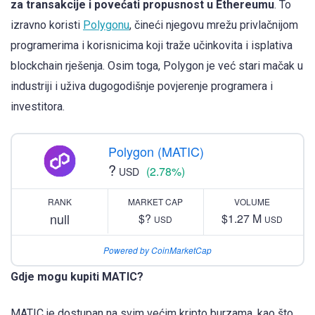
za transakcije i povećati propusnost u Ethereumu
. To
izravno koristi
Polygonu
, čineći njegovu mrežu privlačnijom
programerima i korisnicima koji traže učinkovita i isplativa
blockchain rješenja. Osim toga, Polygon je već stari mačak u
industriji i uživa dugogodišnje povjerenje programera i
investitora.
Polygon (MATIC)
?
(2.78%)
USD
RANK
MARKET CAP
VOLUME
null
$?
$1.27 M
USD
USD
Powered by CoinMarketCap
Gdje mogu kupiti MATIC?
MATIC je dostupan na svim većim kripto burzama, kao što