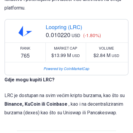
platformu.
Loopring (LRC)
0.010220
(-1.80%)
USD
RANK
MARKET CAP
VOLUME
765
$13.99 M
$2.84 M
USD
USD
Powered by CoinMarketCap
Gdje mogu kupiti LRC?
LRC je dostupan na svim većim kripto burzama, kao što su
Binance, KuCoin ili Coinbase
, kao i na decentraliziranim
burzama (dexes) kao što su Uniswap ili Pancakeswap.