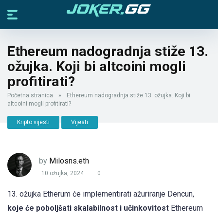
Ethereum nadogradnja stiže 13.
ožujka. Koji bi altcoini mogli
profitirati?
Početna stranica
»
Ethereum nadogradnja stiže 13. ožujka. Koji bi
altcoini mogli profitirati?
Kripto vijesti
Vijesti
by
Milosns.eth
10 ožujka, 2024
0
13. ožujka Etherum će implementirati ažuriranje Dencun,
koje će poboljšati skalabilnost i učinkovitost
Ethereum