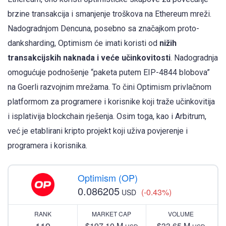
brzine transakcija i smanjenje troškova na Ethereum mreži.
Nadogradnjom Dencuna, posebno sa značajkom proto-
danksharding, Optimism će imati koristi od
nižih
transakcijskih naknada i veće učinkovitosti
. Nadogradnja
omogućuje podnošenje “paketa putem EIP-4844 blobova”
na Goerli razvojnim mrežama. To čini Optimism privlačnom
platformom za programere i korisnike koji traže učinkovitija
i isplativija blockchain rješenja. Osim toga, kao i Arbitrum,
već je etablirani kripto projekt koji uživa povjerenje i
programera i korisnika.
Optimism (OP)
0.086205
(-0.43%)
USD
RANK
MARKET CAP
VOLUME
119
$197.10 M
$33.65 M