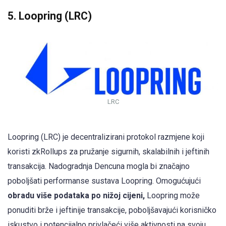
5. Loopring (LRC)
LRC
Loopring (LRC) je decentralizirani protokol razmjene koji
koristi zkRollups za pružanje sigurnih, skalabilnih i jeftinih
transakcija. Nadogradnja Dencuna mogla bi značajno
poboljšati performanse sustava Loopring. Omogućujući
obradu više podataka po nižoj cijeni,
Loopring može
ponuditi brže i jeftinije transakcije, poboljšavajući korisničko
iskustvo i potencijalno privlačeći više aktivnosti na svoju