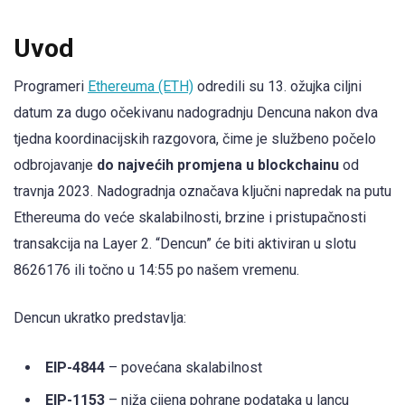
Uvod
Programeri
Ethereuma (ETH)
odredili su 13. ožujka ciljni
datum za dugo očekivanu nadogradnju Dencuna nakon dva
tjedna koordinacijskih razgovora, čime je službeno počelo
odbrojavanje
do najvećih promjena u blockchainu
od
travnja 2023. Nadogradnja označava ključni napredak na putu
Ethereuma do veće skalabilnosti, brzine i pristupačnosti
transakcija na Layer 2. “Dencun” će biti aktiviran u slotu
8626176 ili točno u 14:55 po našem vremenu.
Dencun ukratko predstavlja:
EIP-4844
– povećana skalabilnost
EIP-1153
– niža cijena pohrane podataka u lancu