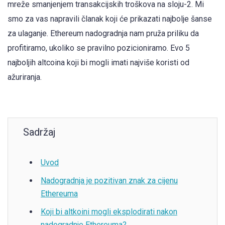
mreže smanjenjem transakcijskih troškova na sloju-2. Mi
smo za vas napravili članak koji će prikazati najbolje šanse
za ulaganje. Ethereum nadogradnja nam pruža priliku da
profitiramo, ukoliko se pravilno pozicioniramo. Evo 5
najboljih altcoina koji bi mogli imati najviše koristi od
ažuriranja.
Sadržaj
Uvod
Nadogradnja je pozitivan znak za cijenu
Ethereuma
Koji bi altkoini mogli eksplodirati nakon
nadogradnje Ethereuma?