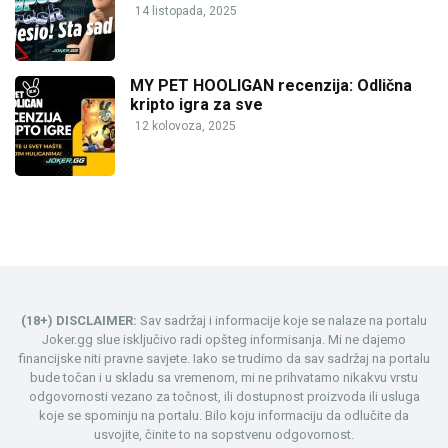
14 listopada, 2025
MY PET HOOLIGAN recenzija: Odlična
kripto igra za sve
12 kolovoza, 2025
(18+) DISCLAIMER:
Sav sadržaj i informacije koje se nalaze na portalu
Joker.gg slue isključivo radi opšteg informisanja. Mi ne dajemo
financijske niti pravne savjete. Iako se trudimo da sav sadržaj na portalu
bude točan i u skladu sa vremenom, mi ne prihvatamo nikakvu vrstu
odgovornosti vezano za točnost, ili dostupnost proizvoda ili usluga
koje se spominju na portalu. Bilo koju informaciju da odlučite da
usvojite, činite to na sopstvenu odgovornost.