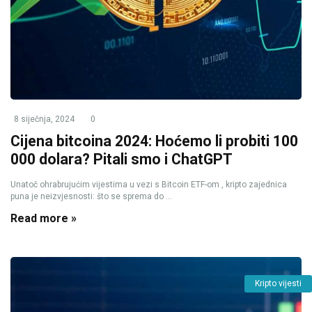
8 siječnja, 2024
0
Cijena bitcoina 2024: Hoćemo li probiti 100
000 dolara? Pitali smo i ChatGPT
Unatoč ohrabrujućim vijestima u vezi s Bitcoin ETF-om , kripto zajednica
puna je neizvjesnosti: što se sprema do ...
Read more »
Kripto vijesti